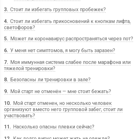
3
Стоит ли избегать групповых пробежек?
4
Стоит ли избегать прикосновений к кнопкам лифта,
светофоров?
5
Может ли коронавирус распространяться через пот?
6
У меня нет симптомов, я могу быть заразен?
7
Моя иммунная система слабее после марафона или
тяжелой тренировки?
8
Безопасны ли тренировки в зале?
9
Мой старт не отменён — мне стоит бежать?
10
Мой старт отменен, но несколько человек
организуют вместо него групповой забег, стоит ли
участвовать?
11
Насколько опасны плевки сейчас?
12
Как долго вирус может жить на одежде?