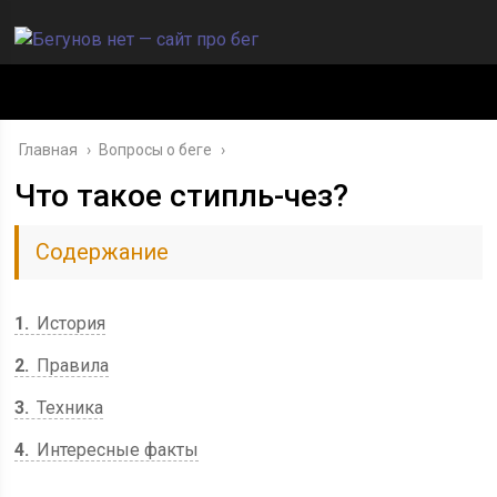
Главная
›
Вопросы о беге
›
Что такое стипль-чез?
Содержание
1
История
2
Правила
3
Техника
4
Интересные факты